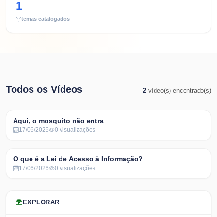
1
temas catalogados
Todos os Vídeos
2
vídeo(s) encontrado(s)
Aqui, o mosquito não entra
17/06/2026
0
visualizações
O que é a Lei de Acesso à Informação?
17/06/2026
0
visualizações
EXPLORAR